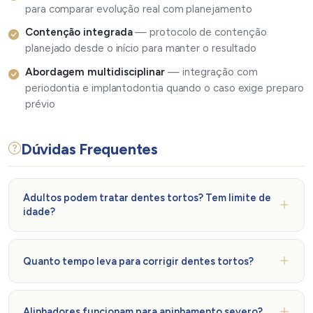
para comparar evolução real com planejamento
Contenção integrada
— protocolo de contenção
planejado desde o início para manter o resultado
Abordagem multidisciplinar
— integração com
periodontia e implantodontia quando o caso exige preparo
prévio
Dúvidas Frequentes
Adultos podem tratar dentes tortos? Tem limite de
idade?
Não há limite de idade para o tratamento ortodôntico. Os
dentes se movem em resposta às forças aplicadas
Quanto tempo leva para corrigir dentes tortos?
independentemente da idade — o movimento é um pouco
mais lento em adultos, mas igualmente eficaz. Adultos
Depende da complexidade do apinhamento e do sistema
representam hoje uma parcela crescente dos pacientes
utilizado. Casos leves com alinhadores podem ser
Alinhadores funcionam para apinhamento severo?