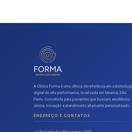
esmalte e a dentina. Para fraturas maiores trat
ainda superior, com durabilidade de 10 a 20 anos. 
adequados para cada caso e localização do dent
A Clínica Forma é uma clínica de referência em odontologi
digital de alta performance, localizada em Moema, São
Paulo. Concebida para pacientes que buscam excelência
clínica, inovação e atendimento altamente personalizado.
ENDEREÇO E CONTATOS
Alameda dos Maracatins, 1217