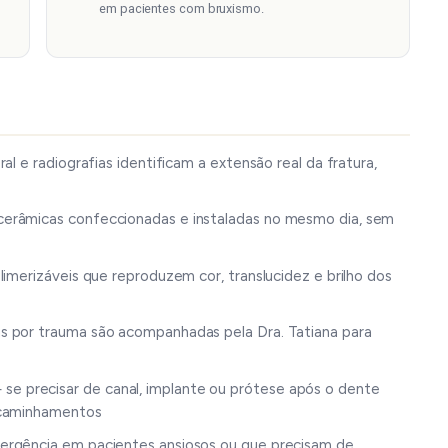
em pacientes com bruxismo.
l e radiografias identificam a extensão real da fratura,
erâmicas confeccionadas e instaladas no mesmo dia, sem
imerizáveis que reproduzem cor, translucidez e brilho dos
s por trauma são acompanhadas pela Dra. Tatiana para
se precisar de canal, implante ou prótese após o dente
ncaminhamentos
rgência em pacientes ansiosos ou que precisam de