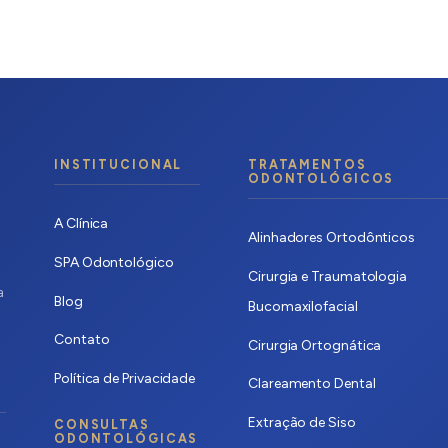
adas com cerâmica CAD/CAM (CEREC), o resultado estético é
O especialista seleciona o material e a técnica mais
e.
INSTITUCIONAL
TRATAMENTOS
ODONTOLÓGICOS
A Clínica
Alinhadores Ortodônticos
SPA Odontológico
Cirurgia e Traumatologia
a
Blog
Bucomaxilofacial
Contato
Cirurgia Ortognática
Política de Privacidade
Clareamento Dental
Extração de Siso
CONSULTAS
ODONTOLÓGICAS