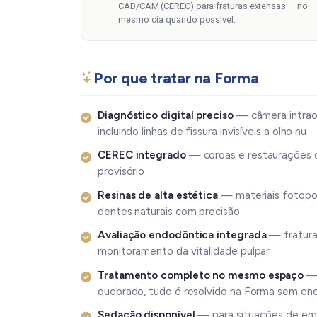
CAD/CAM (CEREC) para fraturas extensas — no
mesmo dia quando possível.
Por que tratar na Forma
Diagnóstico digital preciso
— câmera intraora
incluindo linhas de fissura invisíveis a olho nu
CEREC integrado
— coroas e restaurações c
provisório
Resinas de alta estética
— materiais fotopol
dentes naturais com precisão
Avaliação endodôntica integrada
— fratura
monitoramento da vitalidade pulpar
Tratamento completo no mesmo espaço
— 
quebrado, tudo é resolvido na Forma sem e
Sedação disponível
— para situações de eme