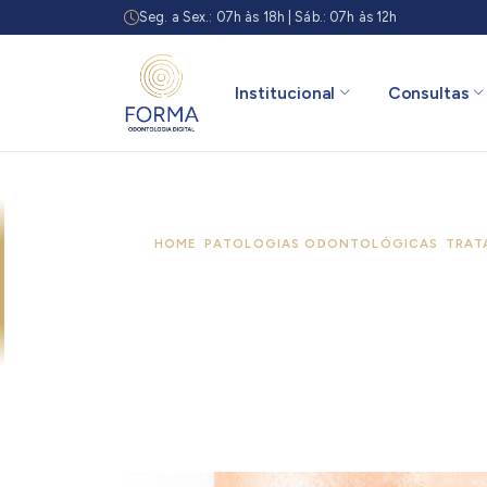
Seg. a Sex.: 07h às 18h | Sáb.: 07h às 12h
Institucional
Consultas
HOME
/
PATOLOGIAS ODONTOLÓGICAS
/
TRAT
Tratamento par